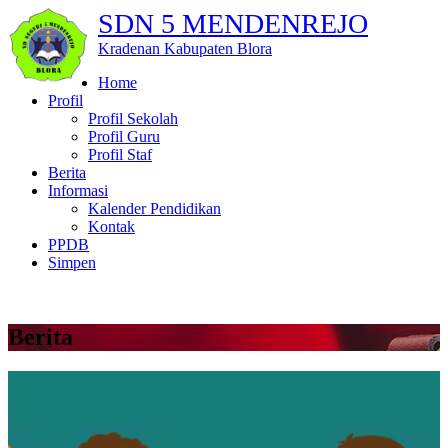
SDN 5 MENDENREJO
Kradenan Kabupaten Blora
Home
Profil
Profil Sekolah
Profil Guru
Profil Staf
Berita
Informasi
Kalender Pendidikan
Kontak
PPDB
Simpen
Berita